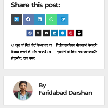
Share this post:
Share
Share
Share
Share
Share
X
F
L
W
T
on
on
on
on
on
(
a
i
h
e
T
c
n
a
l
w
e
k
t
e
i
b
e
s
g
t
o
d
A
r
t
o
I
p
a
Post
खुद को मिले वोटों के आधार पर
वित्तीय समावेशन योजनाओं के प्रति
e
k
n
p
m
r
विकास कराने की सोच ना रखें राव
ग्रामीणों को किया गया जागरूक
navigation
)
इंद्रजीत: राज बब्बर
By
Faridabad Darshan