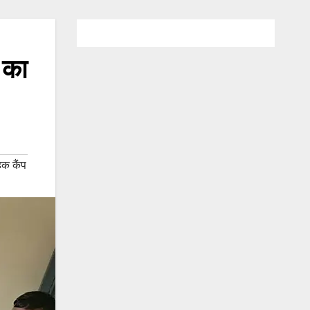
 का
िक कैंप