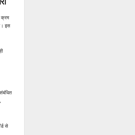
रा
 क्रम
या। इस
ही
संबंधित
,
्ड से