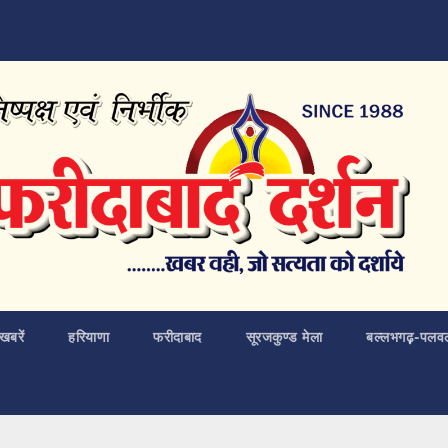
खबरें
हरियाणा
फरीदाबाद
सूरजकुण्ड मेला
बल्लभगढ़़-पलव