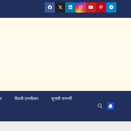
ल
दिल्ली-एनसीआर
चुनावी सरगर्मी