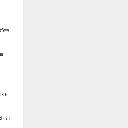
िभिन्न
यक
ागरिक
 दी गई।