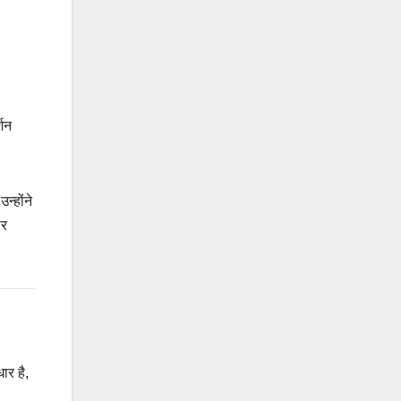
।
्शन
न्होंने
ार
ार है,