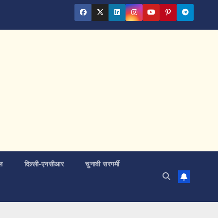
ल
दिल्ली-एनसीआर
चुनावी सरगर्मी