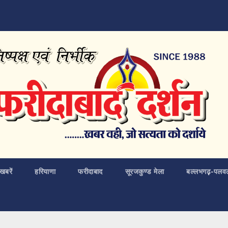
खबरें
हरियाणा
फरीदाबाद
सूरजकुण्ड मेला
बल्लभगढ़़-पलव