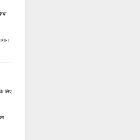
किया
माधान
 के लिए
नका