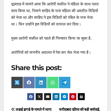
पूछताछ में सामने आया कि आरोपी सकील ने महिला के साथ गलत
काम किया था, जिसने साहिद के पास महिला की अश्लील विडियों
को भेजा था और साहिद ने इस विडियों को रबिल के पास भेजा
था। फिर उन्होंने इस विडियों को वायरल कर दिया।
मुख्य आरोपी सकील को पहले ही गिरफ्तार किया जा चुका है,
आरोपियों को माननीय अदालत में पेश कर जेल भेजा गया है।
Share this post:
Share
Share
Share
Share
Share
X
F
L
W
T
on
on
on
on
on
(
a
i
h
e
T
c
n
a
l
w
e
k
t
e
i
b
e
s
g
t
o
d
A
r
t
o
I
p
a
Post
लड़ाई झगड़े के मामले में थाना
फरीदाबाद पुलिस की बड़ी कार्रवाई,