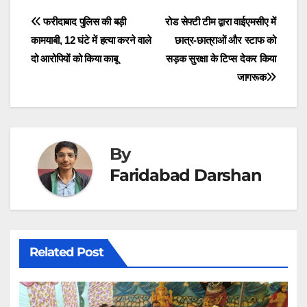
t
o
d
A
r
t
o
I
p
a
Post
फरीदाबाद पुलिस की बड़ी
रोड सेफ्टी टीम द्वारा वाईएमसीए में
e
k
n
p
m
r
कामयाबी, 12 घंटे में हत्या करने वाले
छात्र-छात्राओं और स्टाफ को
navigation
)
दो आरोपियों को किया काबू
सड़क सुरक्षा के टिप्स देकर किया
जागरूक
By
Faridabad Darshan
Related Post