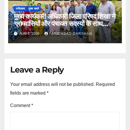
फरीदाबाद
मुख्य खबरें
मुख्य कार्यकारी अधिकारी जिला परिषद शिखा ने
ग्रामवासियों और पंचायत सदस्यों के साथ
मिलकर लगाए 100 फलदार पौधे
AUG 4, 2026
FARIDABAD DARSHAN
Leave a Reply
Your email address will not be published.
Required
fields are marked
*
Comment
*