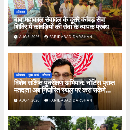
फरीदाबाद
बाबा महाकाल सेवादल के दूसरे कांवड़ सेवा
शिविर में कांवड़ियों की सेवा के व्यापक प्रबंध
AUG 6, 2026
FARIDABAD DARSHAN
फरीदाबाद
मुख्य खबरें
हरियाणा
विशेष संक्षिप्त पुनरीक्षण अभियान: नोटिस प्राप्त
मतदाता अब निर्धारित स्थल पर करा सकेंगे
अपनी सुनवाई : जिला निर्वाचन अधिकारी आयुष
AUG 4, 2026
FARIDABAD DARSHAN
सिन्हा