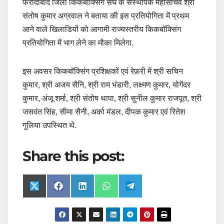
फरीदाबाद जिला किकबॉक्सिंग संघ के संस्थापक महासचिव श्री
संतोष कुमार अग्रवाल ने बताया की इस प्रतियोगिता में प्रथम
आने वाले खिलाडियों को आगामी राज्यस्तरीय किकबॉक्सिंग
प्रतियोगिता में भाग लेने का मौका मिलेगा.
इस अवसर किकबॉक्सिंग प्रशिक्षकों एवं रेफ़री में श्री सचिन
कुमार, श्री अजय सैनि, श्री राम भंडारी, लक्ष्मण कुमार, योगेंदर
कुमार, अंजू शर्मा, श्री संतोष थापा, श्री सुनील कुमार राजपूत, श्री
जसवंत सिंह, सीमा सैनी, अर्का मंडल, दीपक कुमार एवं रितेश
गुलिया उपस्थित थे.
Share this post:
Share
Share
Share
Share
Share
X
F
L
W
T
on
on
on
on
on
(
a
i
h
e
T
c
n
a
l
w
e
k
t
e
i
b
e
s
g